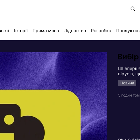
ості
Історії
Пряма мова
Лідерство
Розробка
Продуктов
Вибір
ШІ вперше
вірусів, 
Новини
5 годин том