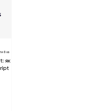
ти 8 хв
t: як
ript