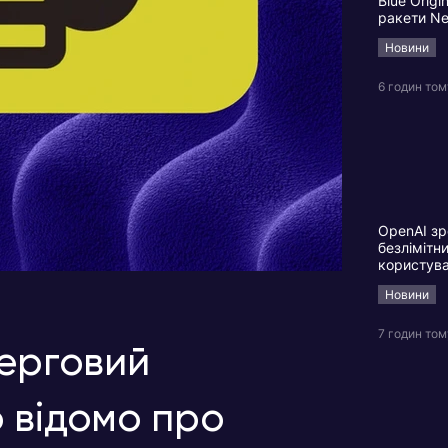
Blue Origi
ракети N
Новини
6 годин том
OpenAI зр
безлімітн
користув
Новини
7 годин том
черговий
 відомо про