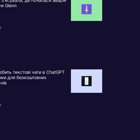
n з’ясувала, де почалася аварія
ew Glenn
у
обить текстові чати в ChatGPT
ими для безкоштовних
ачів
у