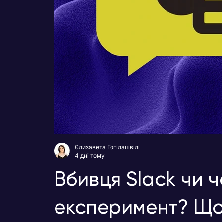
Єлизавета Гогілашвілі
4 дні тому
Вбивця Slack чи 
експеримент? Що