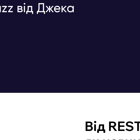
zz від Джека
Від REST