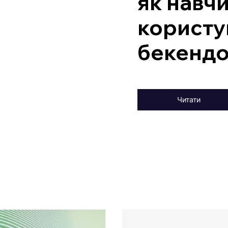
як навч
користу
бекенд
Читати