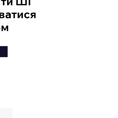
ити ШІ
ватися
ом