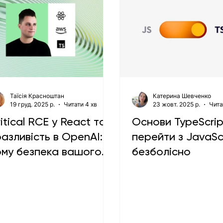
Таїсія Красноштан
Катерина Шевченко
19 груд. 2025 р.
Читати 4 хв
23 жовт. 2025 р.
Чита
itical RCE у React та
Основи TypeScrip
азливість в OpenAI:
перейти з JavaSc
ому безпека вашого
безболісно
родакшену під
итанням