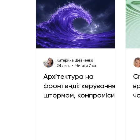
Катерина Шевченко
24 лип.
Читати 7 хв
Архітектура на
Cr
фронтенді: керування
вр
штормом, компроміси
ч
та як мігрувати 15-
п
річний моноліт
п