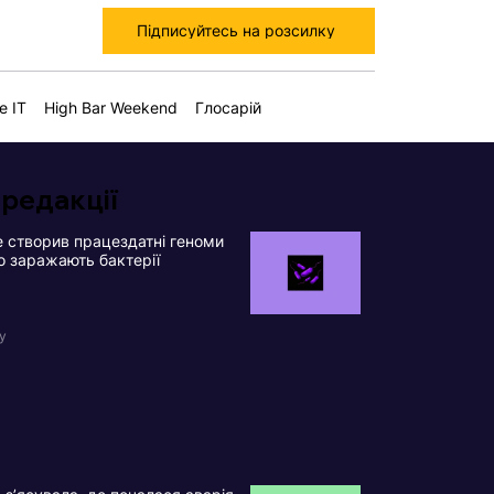
Підписуйтесь на розсилку
е IT
High Bar Weekend
Глосарій
 редакції
 створив працездатні геноми
що заражають бактерії
у