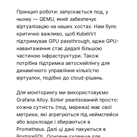
Принцип роботи: запускається под, у 
ньому — QEMU, який забезпечує 
віртуалізацію на наших хостах. Нам було 
критично важливо, щоб KubeVirt 
підтримував GPU passthrough, адже GPU-
навантаження стає дедалі більшою 
частиною інфраструктури. Також 
потрібна підтримка автоскейлінгу для 
динамічного управління кількістю 
віртуалок, подібно до cloud-рішень.
Для моніторингу ми використовуємо 
Grafana Alloy. Білінг реалізований просто: 
кожна сутність (под, мережа) має свої 
метрики, які агрегуються під неймспейси 
або ворклоади і збираються в 
Prometheus. Далі ці дані пакуються в 
PostgreSQL. Основне сховище для 