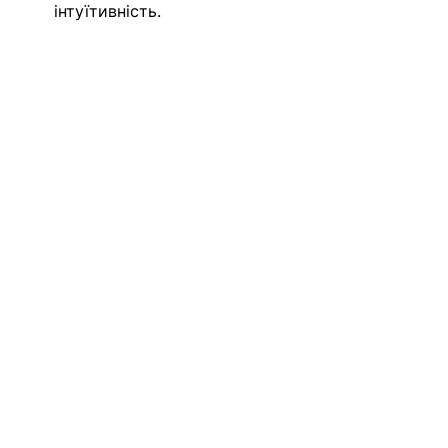
інтуїтивність.