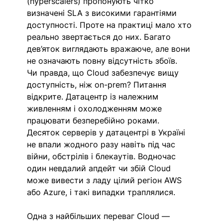
(hyperscalers) пропонують чітко 
визначені SLA з високими гарантіями 
доступності. Проте на практиці мало хто 
реально звертається до них. Багато 
дев’яток виглядають вражаюче, але вони 
не означають повну відсутність збоїв. 
Чи правда, що Cloud забезпечує вищу 
доступність, ніж on-prem? Питання 
відкрите. Датацентр із належним 
живленням і охолодженням може 
працювати безперебійно роками.  
Десяток серверів у датацентрі в Україні 
не впали жодного разу навіть під час 
війни, обстрілів і блекаутів. Водночас 
один невдалий апдейт чи збій Cloud 
може вивести з ладу цілий регіон AWS 
або Azure, і такі випадки траплялися.
Одна з найбільших переваг Cloud — 