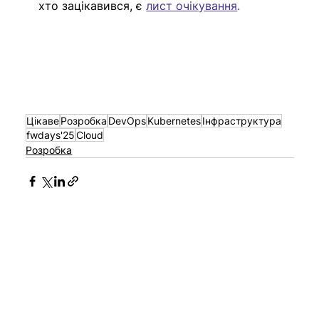
хто зацікавився, є 
лист очікування
.
Цікаве
Розробка
DevOps
Kubernetes
Інфраструктура
fwdays'25
Cloud
Розробка