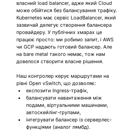
власний load balancer, адже який Cloud 
може обійтися без балансування трафіку. 
Kubernetes має сервіс LoadBalancer, який 
зазвичай делегує створення балансера 
провайдеру. У публічних хмарах це 
працює просто: ми робимо запит, і AWS 
чи GCP надають готовий балансер. Але 
на bare metal такого немає, тож нам 
довелося створити власне рішення.
Наш контролер керує маршрутами на 
рівні Open vSwitch, що дозволяє:
експозити Ingress-трафік,
балансувати навантаження між 
подами, віртуальними машинами, 
автоскейлінг-групами,
інтегрувати балансер із серверлес-
функціями (аналог лямбд).