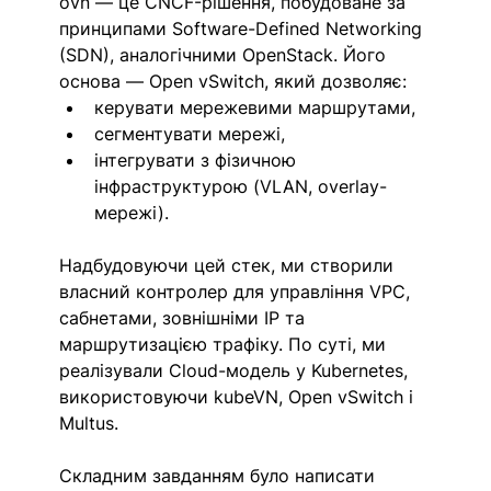
ovn — це CNCF-рішення, побудоване за 
принципами Software-Defined Networking 
(SDN), аналогічними OpenStack. Його 
основа — Open vSwitch, який дозволяє:
керувати мережевими маршрутами,
сегментувати мережі,
інтегрувати з фізичною 
інфраструктурою (VLAN, overlay-
мережі).
Надбудовуючи цей стек, ми створили 
власний контролер для управління VPC, 
сабнетами, зовнішніми IP та 
маршрутизацією трафіку. По суті, ми 
реалізували Cloud-модель у Kubernetes, 
використовуючи kubeVN, Open vSwitch і 
Multus.
Складним завданням було написати 