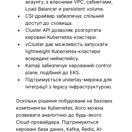
акаунту, з власними VPC, сабнетами, 
Load Balancer и persistent volume.
CSI-драйвер забезпечує спільний 
доступ до сховища.
Cluster API дозволяє розгортати 
керовані Kubernetes-кластери.
vCluster дає можливість запускати 
lightweight Kubernetes-кластери 
всередині неймспейсу.
Kamaji забезпечує керований control 
plane, подібний до EKS.
Підтримується underlay-мережа для 
інтеграції з legacy-інфраструктурою.
Оскільки рішення побудоване на базових 
компонентах Kubernetes, його можна 
розвивати аналогічно до будь-якого 
Cloud-провайдера. Підтримуються 
керовані бази даних, Kafka, Redis, AI-