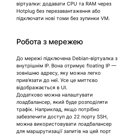
віртуалки: додавати CPU та RAM через 
Hotplug без перезавантаження або 
підключати нові томи без зупинки VM.
Робота з мережею
До мережі підключена Debian-віртуалка з 
внутрішнім IP. Вона отримує floating IP — 
зовнішню адресу, яку можна легко 
прив’язати до неї. Усе це миттєво 
відображається в UI.
Додатково можна налаштувати 
лоадбалансер, який буде розподіляти 
трафік. Наприклад, якщо потрібно 
забезпечити доступ до 22 порту SSH, 
можна використовувати лоадбалансер 
для маршрутизації запитів на цей порт 