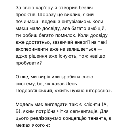
За свою кар'єру я створив безліч 
проєктів. Щоразу це виклик, який 
починаєш і ведеш з ентузіазмом. Коли 
маєш мало досвіду, але багато амбіцій, 
ти робиш багато помилок. Коли досвіду 
вже достатньо, зазвичай енергії на такі 
експерименти вже не залишається — 
адже рішення вже існують, тож навіщо 
пробувати?
Отже, ми вирішили зробити свою 
систему, бо, як казав Лесь 
Подерв’янський, «жить нужно інтєрєсно». 
Модель має виглядати так: є клієнти (А, 
Б), яким потрібна чітка сегментація. Для 
цього реалізовуємо концепцію тенанта, в 
межах якого є: