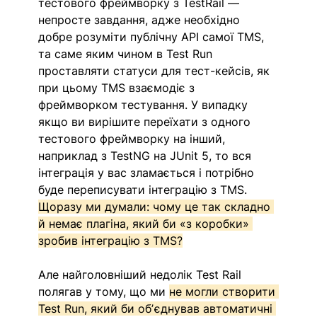
тестового фреймворку з TestRail — 
непросте завдання, адже необхідно 
добре розуміти публічну API самої TMS, 
та саме яким чином в Test Run 
проставляти статуси для тест-кейсів, як 
при цьому TMS взаємодіє з 
фреймворком тестування. У випадку 
якщо ви вирішите переїхати з одного 
тестового фреймворку на інший, 
наприклад з TestNG на JUnit 5, то вся 
інтеграція у вас зламається і потрібно 
буде переписувати інтеграцію з TMS. 
Щоразу ми думали: чому це так складно 
й немає плагіна, який би «з коробки» 
зробив інтеграцію з TMS?
Але найголовніший недолік Test Rail 
полягав у тому, що ми 
не могли створити 
Test Run, який би обʼєднував автоматичні 