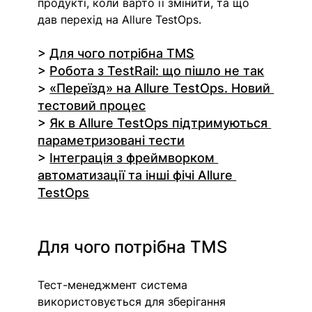
продукті, коли варто її змінити, та що 
дав перехід на Allure TestOps.
> 
Для чого потрібна TMS
> 
Робота з TestRail: що пішло не так
> 
«Переїзд» на Allure TestOps. Новий 
тестовий процес
> 
Як в Allure TestOps підтримуються 
параметризовані тести
> 
Інтеграція з фреймворком 
автоматизації та інші фічі Allure 
TestOps
Для чого потрібна TMS
Тест-менеджмент система 
використовується для зберігання 