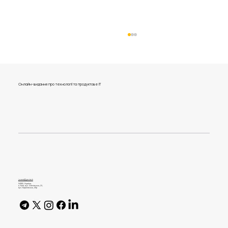
Онлайн-видання про технології та продуктове IT
180+ питань на співбесіду QA для
Trainee, Junior, Middle, Senior
journal@gen.tech
04080, Україна,
м. Київ, вул. Оленівська, 23,​
вул. Кирилівська, 40р