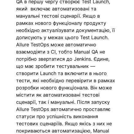
QA
в першу чергу створює Test Launch, 
який  включає автоматизовані та 
мануальні тестові сценарії. Якщо в 
рамках нового функціоналу продукту 
необхідно актуалізувати документацію, її 
дописують у межах цього Test Launch. 
Allure TestOps може автоматично 
взаємодіяти з CI, тобто Manual QA не 
потрібно звертатися до Jenkins. Єдине, 
що має зробити тестувальник — 
створити Launch та включити в нього 
тести, які необхідно перевірити в рамках 
розробки нового функціонала. Він може 
містити як автоматизовані тестові 
сценарії, так і мануальні. Після запуску 
Allure TestOps автоматично проставляє 
статуси про успішність виконання 
тестових сценаріїв. Якщо якісь з них не 
покриваються автоматизацією, Manual 