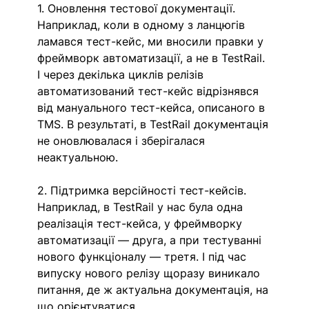
1. Оновлення тестової документації. 
Наприклад, коли в одному з ланцюгів 
ламався тест-кейс, ми вносили правки у 
фреймворк автоматизації, а не в TestRail. 
І через декілька циклів релізів 
автоматизований тест-кейс відрізнявся 
від мануального тест-кейса, описаного в 
TMS. В результаті, в TestRail документація 
не оновлювалася і зберігалася 
неактуальною.
2. Підтримка версійності тест-кейсів. 
Наприклад, в TestRail у нас була одна 
реалізація тест-кейса, у фреймворку 
автоматизації — друга, а при тестуванні 
нового функціоналу — третя. І під час 
випуску нового релізу щоразу виникало 
питання, де ж актуальна документація, на 
що орієнтуватися.