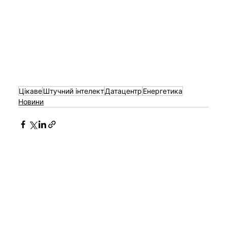
Цікаве
Штучний інтелект
Датацентр
Енергетика
Новини