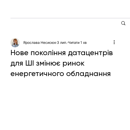
Ярослава Несисюк
3 лип.
Читати 1 хв
Нове покоління датацентрів
для ШІ змінює ринок
енергетичного обладнання