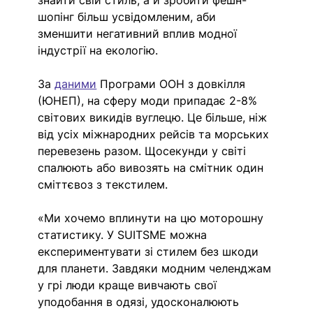
знайти свій стиль, а й зробити фешн-
шопінг більш усвідомленим, аби 
зменшити негативний вплив модної 
індустрії на екологію.
За 
даними
 Програми ООН з довкілля 
(ЮНЕП), на сферу моди припадає 2-8% 
світових викидів вуглецю. Це більше, ніж 
від усіх міжнародних рейсів та морських 
перевезень разом. Щосекунди у світі 
спалюють або вивозять на смітник один 
сміттєвоз з текстилем.
«Ми хочемо вплинути на цю моторошну 
статистику. У SUITSME можна 
експериментувати зі стилем без шкоди 
для планети. Завдяки модним челенджам 
у грі люди краще вивчають свої 
уподобання в одязі, удосконалюють 