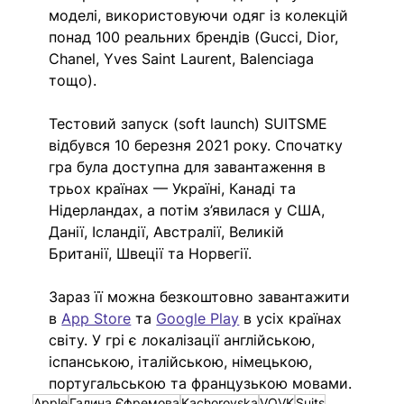
моделі, використовуючи одяг із колекцій 
понад 100 реальних брендів (Gucci, Dior, 
Chanel, Yves Saint Laurent, Balenciaga 
тощо). 
Тестовий запуск (soft launch) SUITSME 
відбувся 10 березня 2021 року. Спочатку 
гра була доступна для завантаження в 
трьох країнах — Україні, Канаді та 
Нідерландах, а потім з’явилася у США, 
Данії, Ісландії, Австралії, Великій 
Британії, Швеції та Норвегії.
Зараз її можна безкоштовно завантажити 
в 
App Store
 та 
Google Play
 в усіх країнах 
світу. У грі є локалізації англійською, 
іспанською, італійською, німецькою, 
португальською та французькою мовами.
Apple
Галина Єфремова
Kachorovska
VOVK
Suits