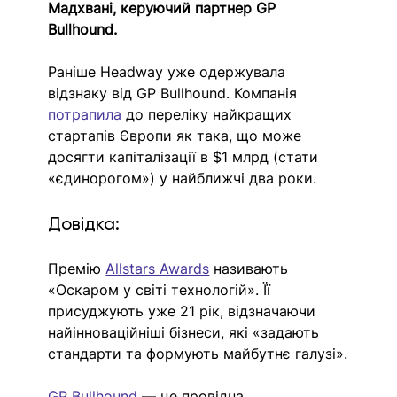
Мадхвані, керуючий партнер GP 
Bullhound.  
Раніше Headway уже одержувала 
відзнаку від GP Bullhound. Компанія 
потрапила
 до переліку найкращих 
стартапів Європи як така, що може 
досягти капіталізації в $1 млрд (стати 
«єдинорогом») у найближчі два роки.
Довідка:
Премію 
Allstars Awards
 називають 
«Оскаром у світі технологій». Її 
присуджують уже 21 рік, відзначаючи 
найінноваційніші бізнеси, які «задають 
стандарти та формують майбутнє галузі».
GP Bullhound
— це провідна 