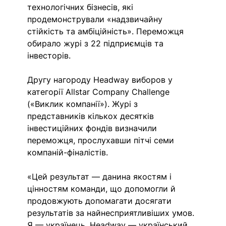
технологічних бізнесів, які 
продемонстрували «надзвичайну 
стійкість та амбіційність». Переможця 
обирало журі з 22 підприємців та 
інвесторів.
Другу нагороду Headway виборов у 
категорії Allstar Company Challenge 
(«Виклик компанії»). Журі з 
представників кількох десятків 
інвестиційних фондів визначили 
переможця, прослухавши пітчі семи 
компаній-фіналістів.
«Цей результат — данина якостям і 
цінностям команди, що допомогли й 
продовжують допомагати досягати 
результатів за найнесприятливіших умов. 
Я — українець. Headway — український 