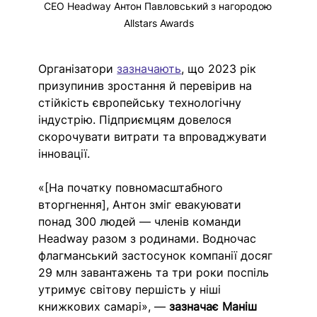
CEO Headway Антон Павловський з нагородою 
Allstars Awards
Організатори 
зазначають
, що 2023 рік 
призупинив зростання й перевірив на 
стійкість європейську технологічну 
індустрію. Підприємцям довелося 
скорочувати витрати та впроваджувати 
інновації. 
«[На початку повномасштабного 
вторгнення], Антон зміг евакуювати 
понад 300 людей — членів команди 
Headway разом з родинами. Водночас 
флагманський застосунок компанії досяг 
29 млн завантажень та три роки поспіль 
утримує світову першість у ніші 
книжкових самарі», — 
зазначає Маніш 