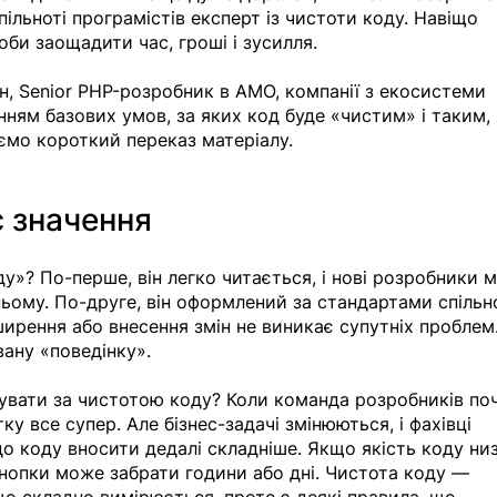
ільноті програмістів експерт із чистоти коду. Навіщо 
оби заощадити час, гроші і зусилля. 
н, Senior PHP-розробник в AMO, компанії з екосистеми 
енням базових умов, за яких код буде «чистим» і таким,
ємо короткий переказ матеріалу. 
 значення 
ду»? По-перше, він легко читається, і нові розробники 
ьому. По-друге, він оформлений за стандартами спільно
ирення або внесення змін не виникає супутніх проблем. 
ану «поведінку». 
кувати за чистотою коду? Коли команда розробників по
ку все супер. Але бізнес-задачі змінюються, і фахівці 
до коду вносити дедалі складніше. Якщо якість коду низ
кнопки може забрати години або дні. Чистота коду — 
 що складно вимірюється, проте є деякі правила, що 