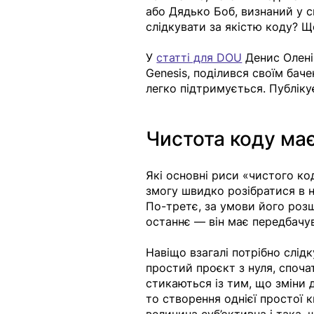
або Дядько Боб, визнаний у сп
слідкувати за якістю коду? Щ
У 
статті для DOU
Денис Олені
Genesis, поділився своїм бач
легко підтримується. Публіку
Чистота коду має
Які основні риси «чистого ко
змогу швидко розібратися в н
По-третє, за умови його розш
останнє — він має передбачув
Навіщо взагалі потрібно слід
простий проєкт з нуля, спочат
стикаються із тим, що зміни 
то створення однієї простої 
величина суб’єктивна і така,