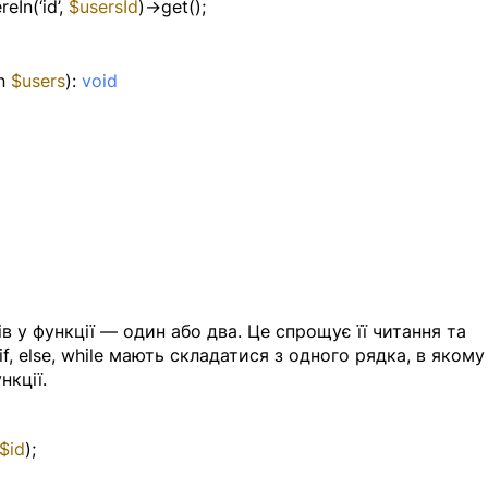
eIn(‘id’, 
$usersId
)->get();
n 
$users
): 
void
в у функції — один або два. Це спрощує її читання та 
f, else, while мають складатися з одного рядка, в якому
кції. 
$id
);