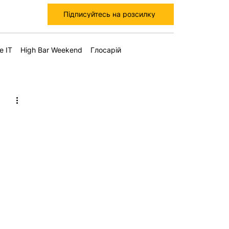
Підписуйтесь на розсилку
е IT
High Bar Weekend
Глосарій