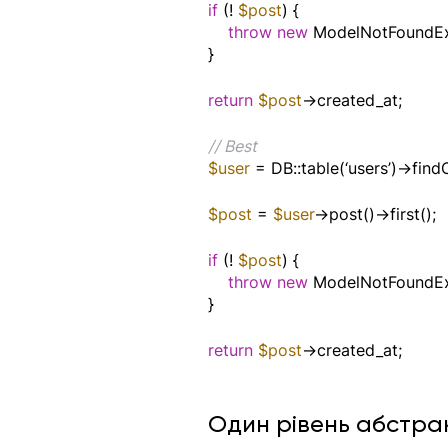
if
 (! 
$post
) {
throw new
 ModelNotFoundEx
}
return
$post
->created_at;
// Best
$user 
= DB::table(‘users’)->find
$post 
= 
$user
->post()->first();
if
 (! 
$post
) {
throw new
 ModelNotFoundEx
}
return
$post
->created_at;
Один рівень абстрак