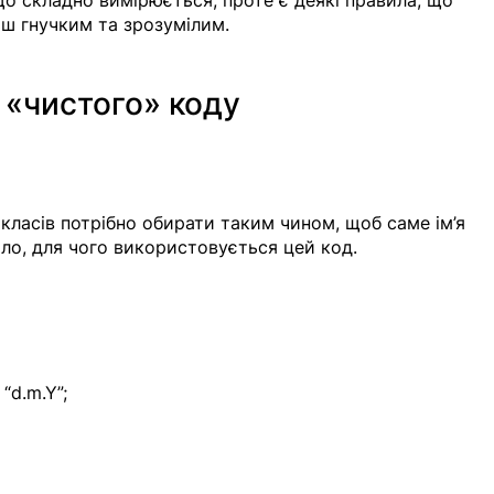
ш гнучким та зрозумілим. 
 «чистого» коду
 класів потрібно обирати таким чином, щоб саме ім’я 
о, для чого використовується цей код. 
 “d.m.Y”;