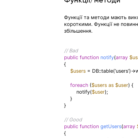
Функції та методи мають вик
короткими. Функції не повинн
збільшення. 
// Bad
public function
notify
(
array
$us
{
$users 
= DB::table(‘users’)->w
foreach
 (
$users as $user
) {
        notify(
$user
);
    }
}
// Good
public function
getUsers
(
array
{