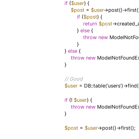
if
 (
$user
) {
$post 
= 
$user
->post()->first(
if
 (
$post
) {
return
$post
->created_a
        } 
else
 {
throw new
 ModelNotFo
        }
} 
else
 {
throw new
 ModelNotFoundEx
}
// Good
$user 
= DB::table(‘users’)->find(
if
 (! 
$user
) {
throw new
 ModelNotFoundEx
}
$post 
= 
$user
->post()->first();