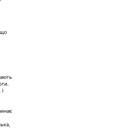
 що 
мають 
ти. 
І 
чинає 
ька, 