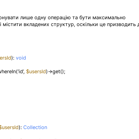
онувати лише одну операцію та бути максимально 
і містити вкладених структур, оскільки це призводить д
ersId
): 
void
hereIn(‘id’, 
$usersId
)->get();
$usersId
): 
Collection