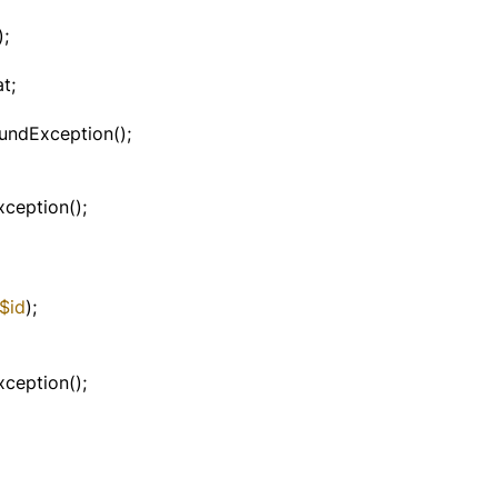
);
t;
undException();
ception();
$id
);
ception();