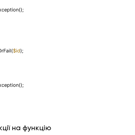
ception();
OrFail(
$id
);
ception();
ції на функцію 