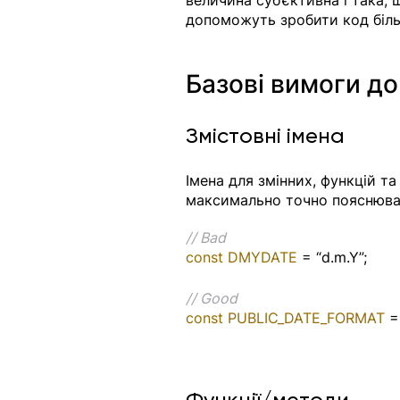
допоможуть зробити код біль
Базові вимоги до
Змістовні імена 
Імена для змінних, функцій та
максимально точно пояснювал
// Bad
const DMYDATE
 = “d.m.Y”;
// Good
const PUBLIC_DATE_FORMAT
 =
Функції/методи