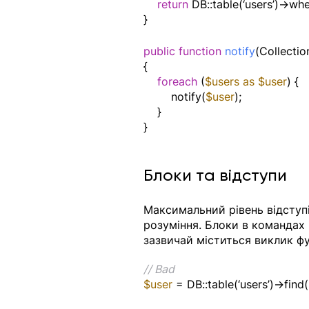
return
 DB::table(‘users’)->wher
}
public function
notify
(Collectio
{
foreach
 (
$users as $user
) {
        notify(
$user
);
    }
}
Блоки та відступи
Максимальний рівень відступі
розуміння. Блоки в командах i
зазвичай міститься виклик фун
// Bad
$user 
= DB::table(‘users’)->find(