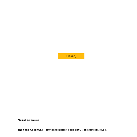
Назад
Читайте також
Що таке GraphQL і чому розробники обирають його замість REST?