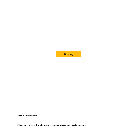
Назад
Читайте також
Що таке Zero Trust і як він змінює підхід до безпеки