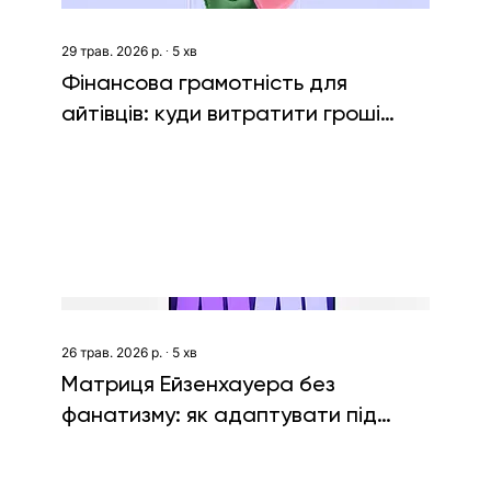
29 трав. 2026 р.
∙
5
хв
Фінансова грамотність для
айтівців: куди витратити гроші
після першої серйозної зарплати
26 трав. 2026 р.
∙
5
хв
Матриця Ейзенхауера без
фанатизму: як адаптувати під
віддалену роботу