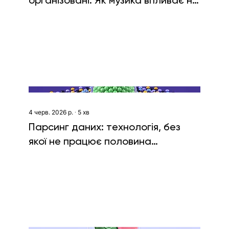
організовані. Як музика впливає на
продуктивність в IT
4 черв. 2026 р.
∙
5
хв
Парсинг даних: технологія, без
якої не працює половина
сучасного інтернету