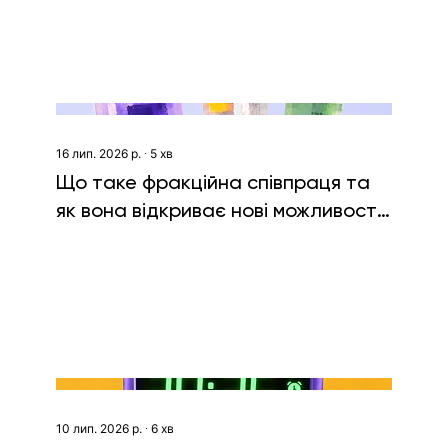
16 лип. 2026 р.
∙
5
хв
Що таке фракційна співпраця та
як вона відкриває нові можливості
для кар'єри
10 лип. 2026 р.
∙
6
хв