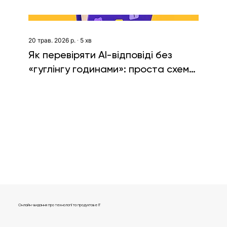
20 трав. 2026 р.
∙
5
хв
Як перевіряти AI-відповіді без
«гуглінгу годинами»: проста схема
фактчекінгу
Показати більше
Онлайн-видання про технології та продуктове IT