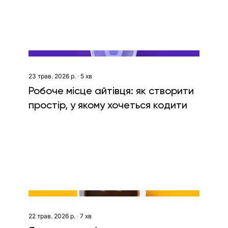
23 трав. 2026 р.
∙
5
хв
Робоче місце айтівця: як створити
простір, у якому хочеться кодити
22 трав. 2026 р.
∙
7
хв