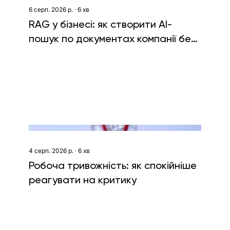
6 серп. 2026 р.
∙
6
хв
RAG у бізнесі: як створити AI-
пошук по документах компанії без
витоку даних
4 серп. 2026 р.
∙
6
хв
Робоча тривожність: як спокійніше
реагувати на критику