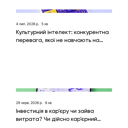
4 лип. 2026 р.
∙
5
хв
Культурний інтелект: конкурентна
перевага, якої не навчають на
курсах
29 черв. 2026 р.
∙
6
хв
Інвестиція в кар'єру чи зайва
витрата? Чи дійсно кар'єрний
консультант може допомогти з