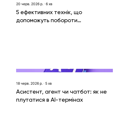
20 черв. 2026 р.
∙
6
хв
5 ефективних технік, що
допоможуть побороти
тривожність
18 черв. 2026 р.
∙
5
хв
Асистент, агент чи чатбот: як не
плутатися в AI-термінах