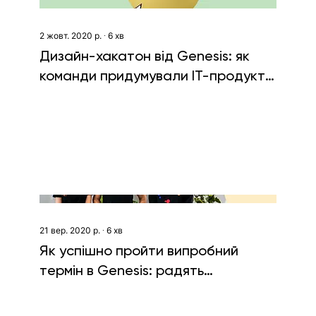
2 жовт. 2020 р.
∙
6
хв
Дизайн-хакатон від Genesis: як
команди придумували IT-продукти
онлайн та запускали рекламні
кампанії
21 вер. 2020 р.
∙
6
хв
Як успішно пройти випробний
термін в Genesis: радять
співробітники