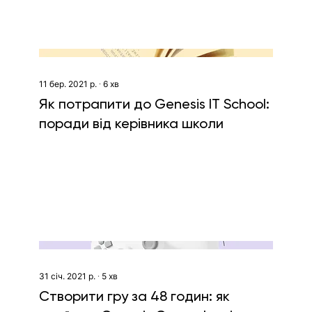
11 бер. 2021 р.
∙
6
хв
Як потрапити до Genesis IТ School:
поради від керівника школи
31 січ. 2021 р.
∙
5
хв
Створити гру за 48 годин: як