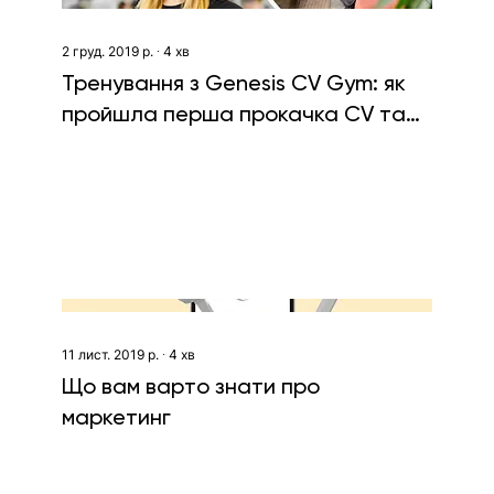
2 груд. 2019 р.
∙
4
хв
Тренування з Genesis CV Gym: як
пройшла перша прокачка CV та
співбесід
11 лист. 2019 р.
∙
4
хв
Що вам варто знати про
маркетинг