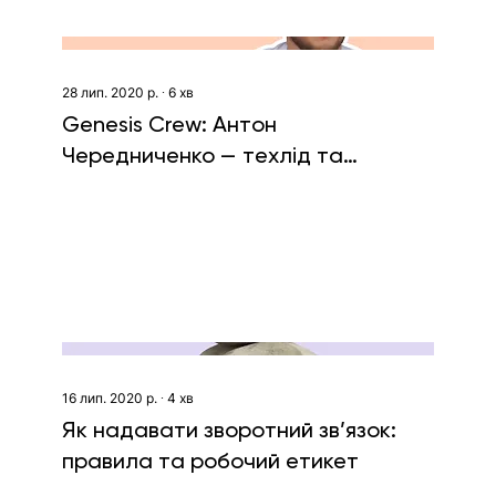
28 лип. 2020 р.
∙
6
хв
Genesis Crew: Антон
Чередниченко — техлід та
спортсмен
16 лип. 2020 р.
∙
4
хв
Як надавати зворотний зв’язок:
правила та робочий етикет