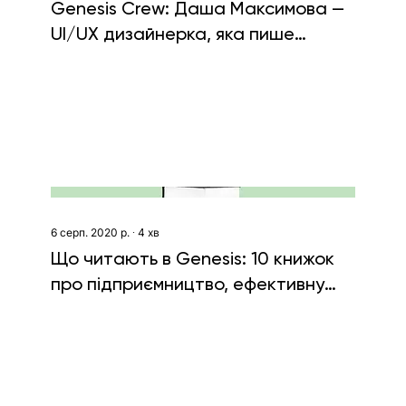
Genesis Crew: Даша Максимова —
UI/UX дизайнерка, яка пише
електронну музику
6 серп. 2020 р.
∙
4
хв
Що читають в Genesis: 10 книжок
про підприємництво, ефективну
комунікацію та щастя