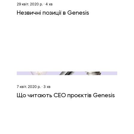
29 квіт. 2020 р.
∙
4
хв
Незвичні позиції в Genesis
7 квіт. 2020 р.
∙
3
хв
Що читають СЕО проєктів Genesis