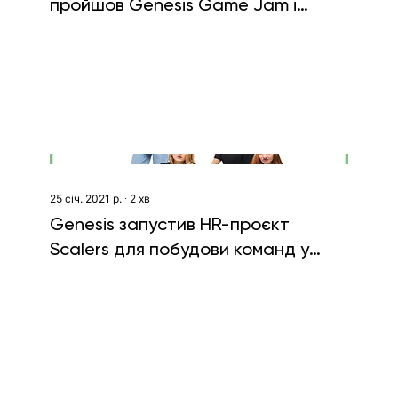
пройшов Genesis Game Jam і
тиждень геймдеву
25 січ. 2021 р.
∙
2
хв
Genesis запустив HR-проєкт
Scalers для побудови команд у
продуктових компаніях і
стартапах Європи