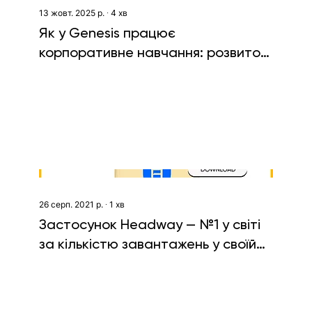
13 жовт. 2025 р.
∙
4
хв
Як у Genesis працює
корпоративне навчання: розвиток,
що відкриває можливості
26 серп. 2021 р.
∙
1
хв
Застосунок Headway — №1 у світі
за кількістю завантажень у своїй
ніші