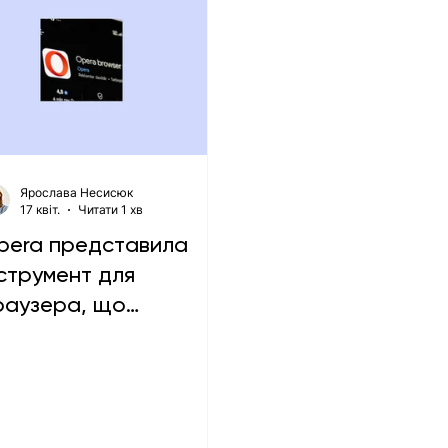
Ярослава Несисюк
17 квіт.
Читати 1 хв
pera представила
нструмент для
раузера, що
рацюватиме з
hatGPT і Claude