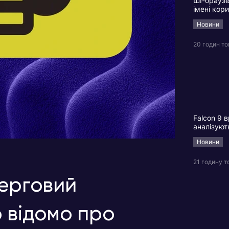
ШІ-браузе
імені кор
Новини
20 годин т
Falcon 9 в
аналізуют
Новини
21 годину т
черговий
 відомо про