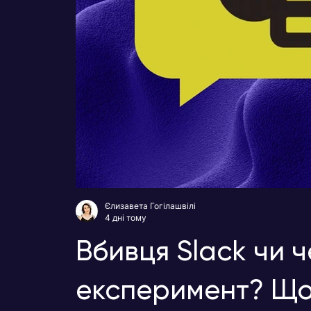
Єлизавета Гогілашвілі
4 дні тому
Вбивця Slack чи 
експеримент? Що