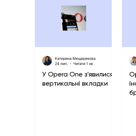
Катерина Мещерякова
24 лип.
Читати 1 хв
У Opera One з'явилися
O
вертикальні вкладки
і
б
п
C