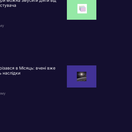
ри можна змусити діяти від
истувача
ому
різався в Місяць: вчені вже
ь наслідки
ому