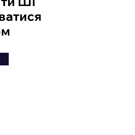
ити ШІ
ватися
ом