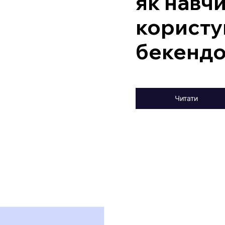
як навч
користу
бекенд
Читати