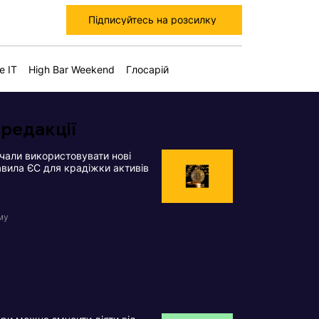
Підписуйтесь на розсилку
е IT
High Bar Weekend
Глосарій
 редакції
чали використовувати нові
вила ЄС для крадіжки активів
му