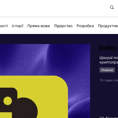
ості
Історії
Пряма мова
Лідерство
Розробка
Продуктов
Вибір
Шахраї по
криптопра
Новини
19 годин то