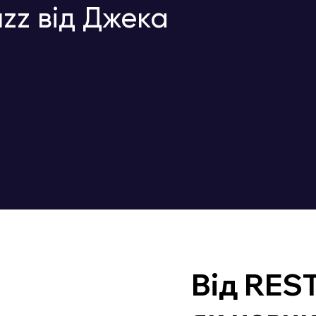
zz від Джека
Від REST