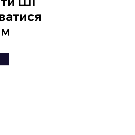
ити ШІ
ватися
ом