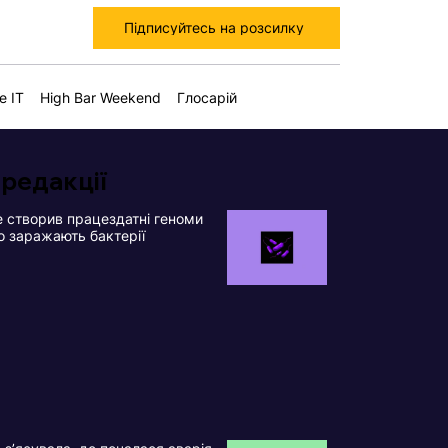
Підписуйтесь на розсилку
е IT
High Bar Weekend
Глосарій
 редакції
 створив працездатні геноми
що заражають бактерії