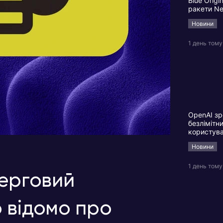
Blue Origi
ракети N
Новини
1 день тому
OpenAI зр
безлімітн
користув
Новини
1 день тому
черговий
 відомо про