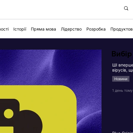
ості
Історії
Пряма мова
Лідерство
Розробка
Продуктов
Вибір
ШІ вперше
вірусів, 
Новини
1 день тому