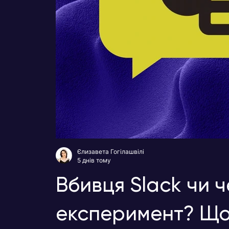
Єлизавета Гогілашвілі
5 днів тому
Вбивця Slack чи 
експеримент? Що