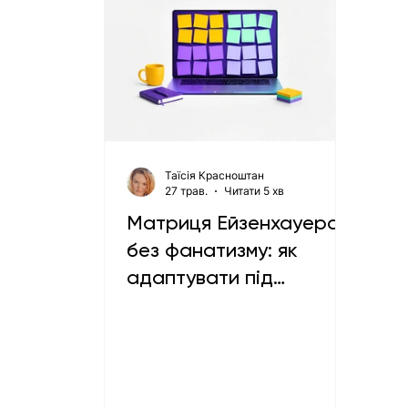
Таїсія Красноштан
27 трав.
Читати 5 хв
Матриця Ейзенхауера
без фанатизму: як
адаптувати під
віддалену роботу