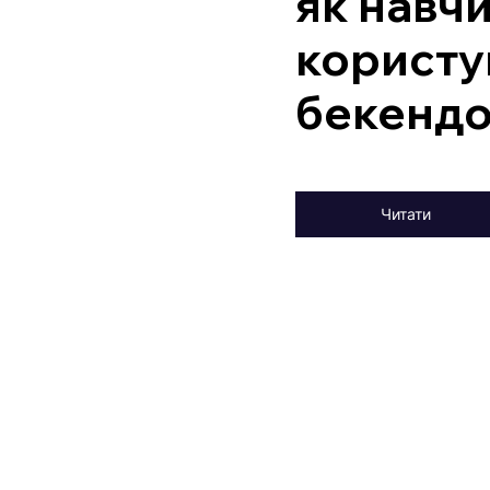
як навч
користу
бекенд
Читати