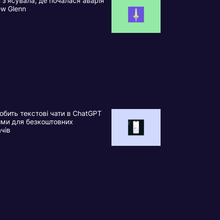
n з’ясувала, де почалася аварія
ew Glenn
обить текстові чати в ChatGPT
ими для безкоштовних
ачів