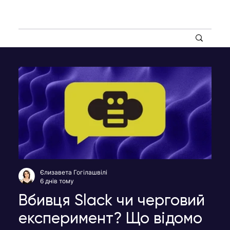
Єлизавета Гогілашвілі
6 днів тому
Вбивця Slack чи черговий
експеримент? Що відомо