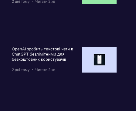
2 дні тому
Читати 2 хв
OpenAI зробить текстові чати в
ChatGPT безлімітними для
безкоштовних користувачів
2 дні тому
Читати 2 хв