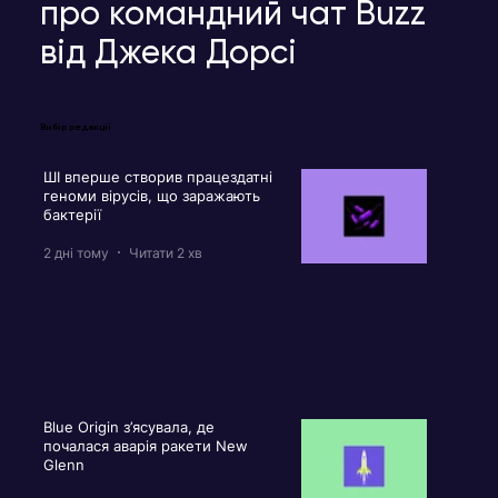
про командний чат Buzz
від Джека Дорсі
Вибір редакції
ШІ вперше створив працездатні
геноми вірусів, що заражають
бактерії
2 дні тому
Читати 2 хв
Blue Origin з’ясувала, де
почалася аварія ракети New
Glenn