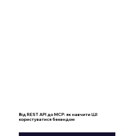
Від REST API до MCP: як навчити ШІ
користуватися бекендом