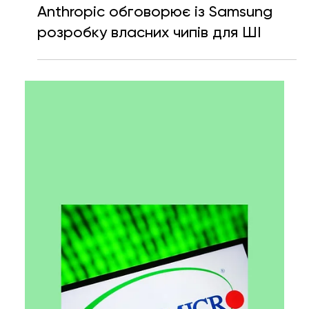
Ярослава Несисюк
3 лип.
Читати 1 хв
Anthropic обговорює із Samsung