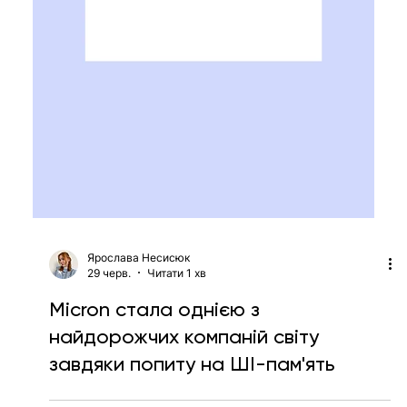
Офіс Supermicro на Тайвані
обшукали у справі про ймовірне
постачання ШІ-чипів до Китаю