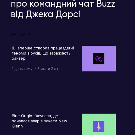
про командний чат Buzz
від Джека Дорсі
Вибір редакції
ШІ вперше створив працездатні
геноми вірусів, що заражають
бактерії
1 день тому
Читати 2 хв
Blue Origin з’ясувала, де
почалася аварія ракети New
Glenn