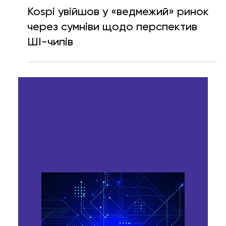
Ярослава Несисюк
10 лип.
Читати 1 хв
Kospi увійшов у «ведмежий» ринок
через сумніви щодо перспектив
ШІ-чипів