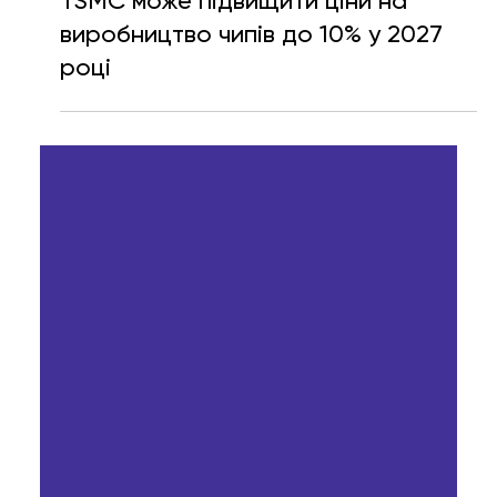
Ярослава Несисюк
21 лип.
Читати 1 хв
TSMC може підвищити ціни на
виробництво чипів до 10% у 2027
році