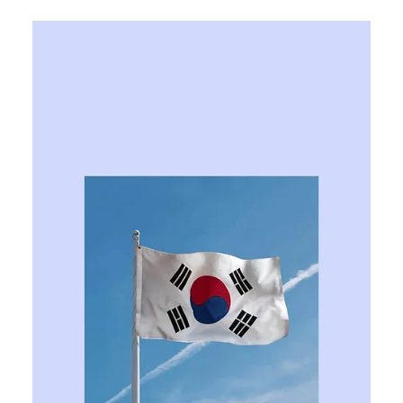
Ярослава Несисюк
29 черв.
Читати 1 хв