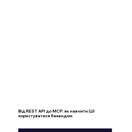
Від REST API до MCP: як навчити ШІ
користуватися бекендом