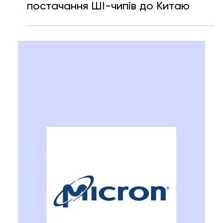
Ярослава Несисюк
30 черв.
Читати 2 хв