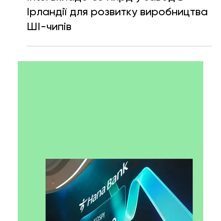
Ярослава Несисюк
13 лип.
Читати 1 хв
Intel вкладе €5 млрд у завод в
Ірландії для розвитку виробництва
ШІ-чипів