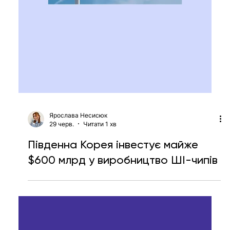
Micron стала однією з
найдорожчих компаній світу
завдяки попиту на ШІ-пам'ять