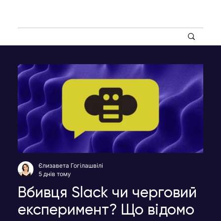
Єлизавета Гогілашвілі
5 днів тому
Вбивця Slack чи черговий
експеримент? Що відомо