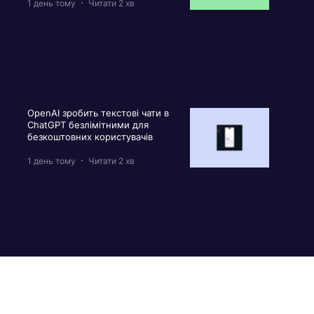
1 день тому
Читати 2 хв
OpenAI зробить текстові чати в
ChatGPT безлімітними для
безкоштовних користувачів
1 день тому
Читати 2 хв