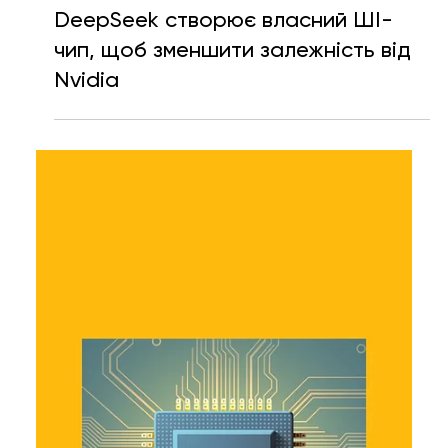
Ярослава Несисюк
7 лип.
Читати 1 хв
DeepSeek створює власний ШІ-
чип, щоб зменшити залежність від
Nvidia