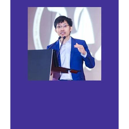
Ярослава Несисюк
16 лип.
Читати 1 хв
Наглядова рада Meta звинуватила
провідні ШІ-моделі у надмірній
цензурі