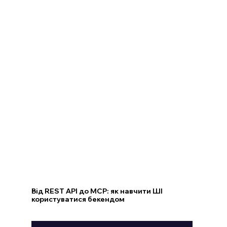
Від REST API до MCP: як навчити ШІ
користуватися бекендом