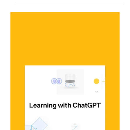
Ярослава Несисюк
22 лип.
Читати 1 хв
OpenAI повідомила про перший
інцидент, коли модель ШІ здійснила
реальну кібератаку