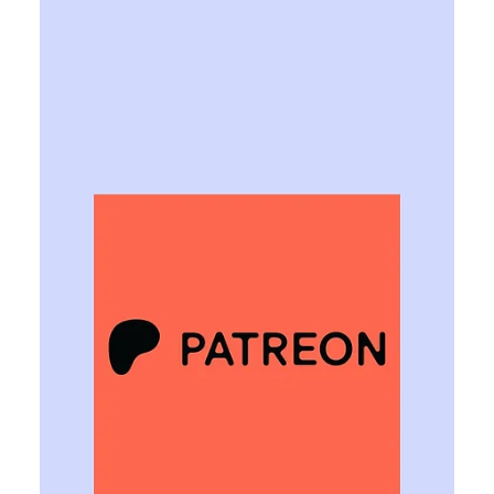
Ярослава Несисюк
20 лип.
Читати 1 хв
ChatGPT отримав нові функції
безпеки для підлітків і батьків