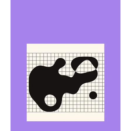
Ярослава Несисюк
20 лип.
Читати 2 хв
Patreon блокує ШІ-ботів, які
збирають контент для навчання
моделей