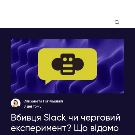
Єлизавета Гогілашвілі
3 дні тому
Вбивця Slack чи черговий
експеримент? Що відомо