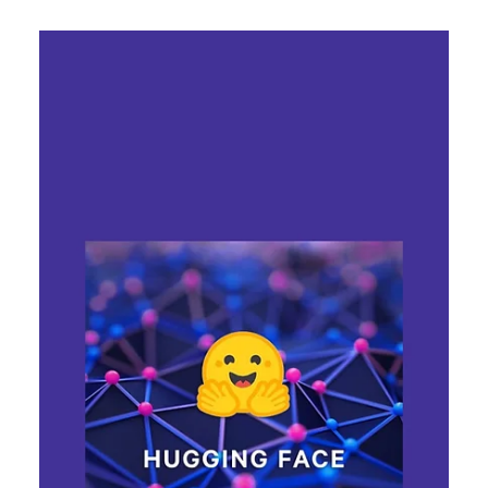
Ярослава Несисюк
22 лип.
Читати 2 хв
Google випустила три нові моделі
Gemini, але без довгоочікуваної
Gemini Pro