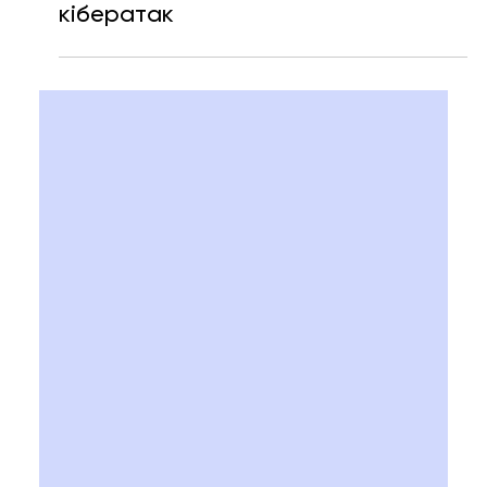
США тестуватимуть найпотужніші
ШІ-моделі на здатність до
кібератак