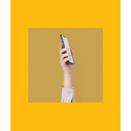
Ярослава Несисюк
17 лип.
Читати 2 хв
Thinking Machines Lab випустила
мультимодальну модель Inkling із
відкритими вагами