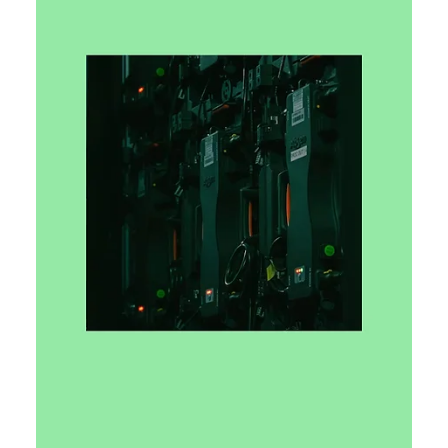
Ярослава Несисюк
16 черв.
Читати 2 хв
SpaceX купує розробника Cursor за
$60 млрд