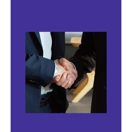
Ярослава Несисюк
22 черв.
Читати 1 хв
Акції Getty Images зросли майже
на 200% після угоди з OpenAI