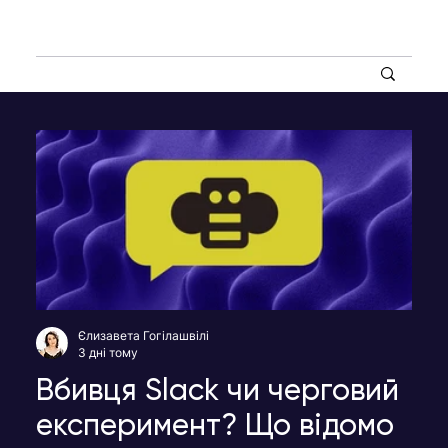
Єлизавета Гогілашвілі
3 дні тому
Вбивця Slack чи черговий
експеримент? Що відомо