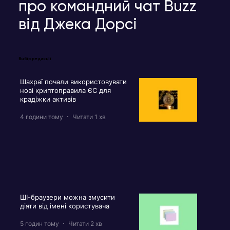
про командний чат Buzz
від Джека Дорсі
Вибір редакції
Шахраї почали використовувати
нові криптоправила ЄС для
крадіжки активів
4 години тому
Читати 1 хв
ШІ-браузери можна змусити
діяти від імені користувача
5 годин тому
Читати 2 хв