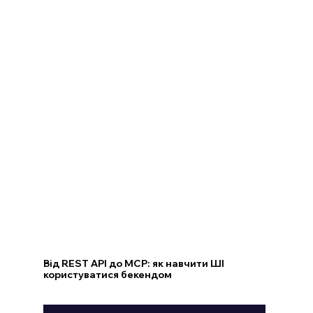
Від REST API до MCP: як навчити ШІ
користуватися бекендом