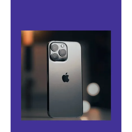
SoftServe придбала NewVision
Software для розвитку ШІ-сервісів