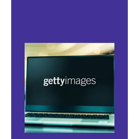
Ярослава Несисюк
6 лип.
Читати 1 хв
Apple і Broadcom продовжили
партнерство у розробці
спеціалізованих чипів