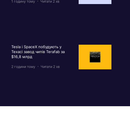
1 годину тому
Читати 2 хв
Tesla і SpaceX побудують у
Техасі завод чипів Terafab за
$16,8 млрд
2 години тому
Читати 2 хв