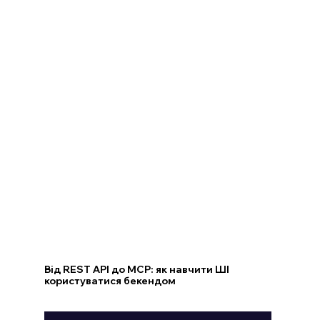
Від REST API до MCP: як навчити ШІ
користуватися бекендом