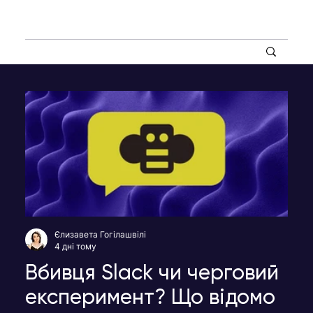
Єлизавета Гогілашвілі
4 дні тому
Вбивця Slack чи черговий
експеримент? Що відомо