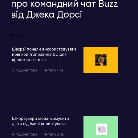
про командний чат Buzz
від Джека Дорсі
Вибір редакції
Шахраї почали використовувати
нові криптоправила ЄС для
крадіжки активів
3 години тому
Читати 1 хв
ШІ-браузери можна змусити
діяти від імені користувача
4 години тому
Читати 2 хв