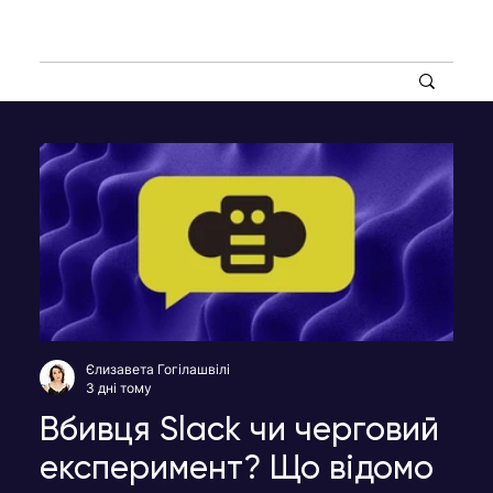
Єлизавета Гогілашвілі
3 дні тому
Вбивця Slack чи черговий
експеримент? Що відомо