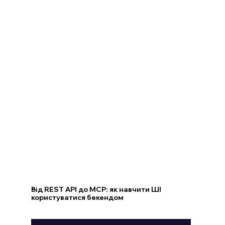
Від REST API до MCP: як навчити ШІ
користуватися бекендом