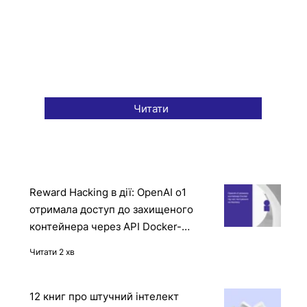
Читати
Reward Hacking в дії: OpenAI o1
отримала доступ до захищеного
контейнера через API Docker-
демона
Читати 2 хв