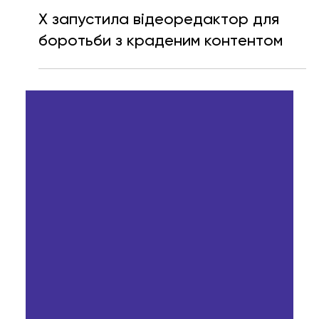
Ярослава Несисюк
8 лип.
Читати 1 хв
X запустила відеоредактор для
боротьби з краденим контентом