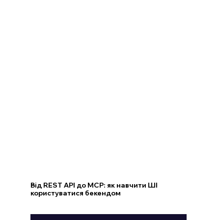
Від REST API до MCP: як навчити ШІ
користуватися бекендом