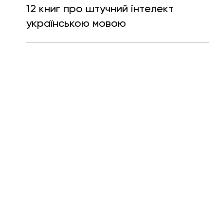
Катерина Мещерякова
13 серп. 2024 р.
Читати 5 хв
12 книг про штучний інтелект
українською мовою