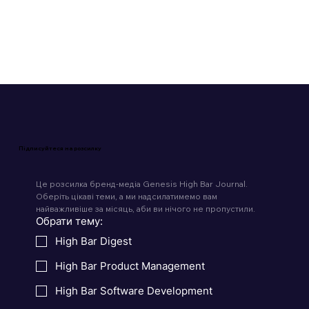
Читати 4 хв
Підписуйтеся на розсилку
Це розсилка бренд-медіа Genesis High Bar Journal. 
Оберіть цікаві теми, а ми надсилатимемо вам 
найважливіше за місяць, аби ви нічого не пропустили.
Обрати тему:
High Bar Digest