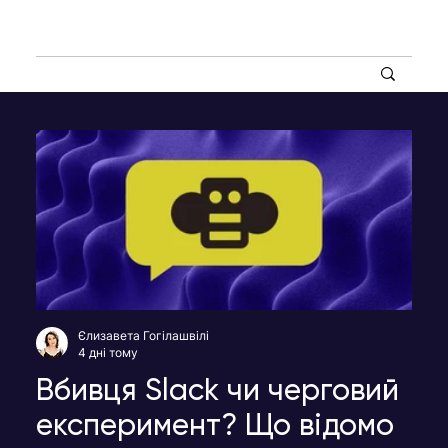
Єлизавета Гогілашвілі
4 дні тому
Вбивця Slack чи черговий
експеримент? Що відомо