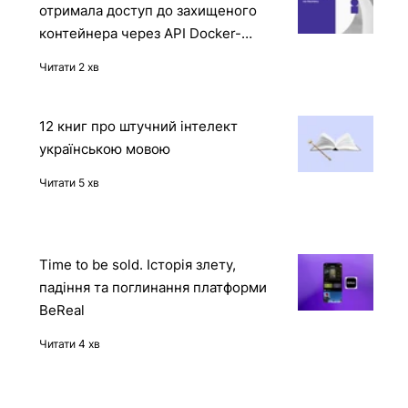
Reward Hacking в дії: OpenAI o1
отримала доступ до захищеного
контейнера через API Docker-
демона
Читати 2 хв
12 книг про штучний інтелект
українською мовою
Читати 5 хв
Time to be sold. Історія злету,
падіння та поглинання платформи
BeReal