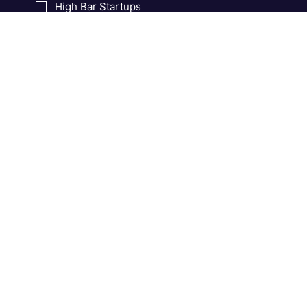
High Bar Product Management
High Bar Software Development
High Bar Startups
Email:
*
Підписатися
Онлайн-видання про технології та продуктове IT