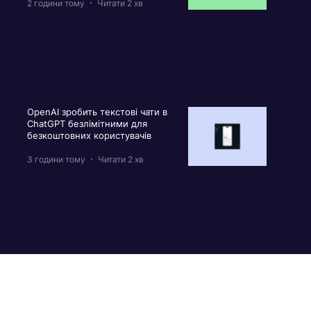
2 години тому
Читати 2 хв
OpenAI зробить текстові чати в
ChatGPT безлімітними для
безкоштовних користувачів
3 години тому
Читати 2 хв