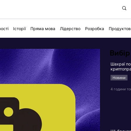
ості
Історії
Пряма мова
Лідерство
Розробка
Продуктов
Вибір
Шахраї по
криптопра
Новини
4 години т