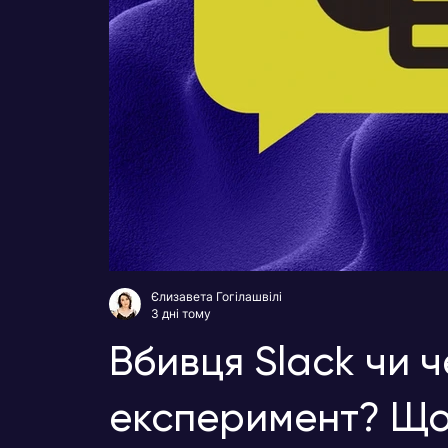
Єлизавета Гогілашвілі
3 дні тому
Вбивця Slack чи 
експеримент? Що