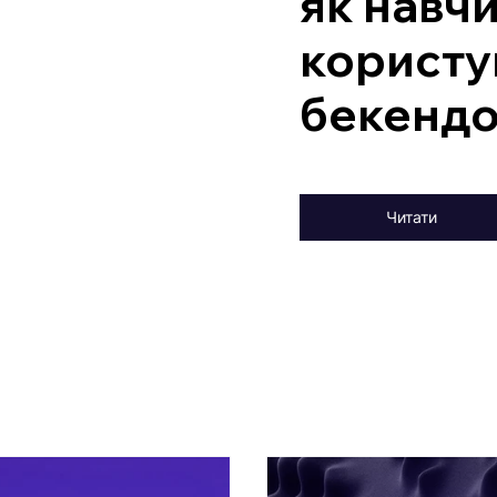
як навч
користу
бекенд
Читати