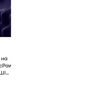
 на
acPaw
 ШІ