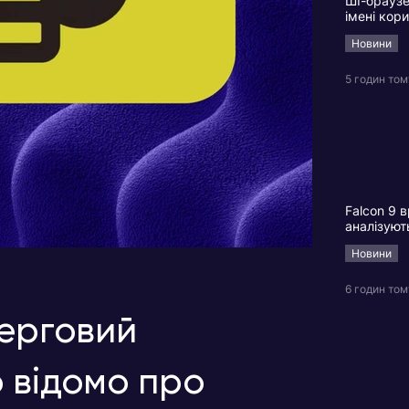
ШІ-браузе
імені кор
Новини
5 годин том
Falcon 9 в
аналізуют
Новини
6 годин том
черговий
 відомо про