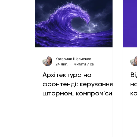
Катерина Шевченко
24 лип.
Читати 7 хв
Архітектура на
Ві
фронтенді: керування
н
штормом, компроміси
к
та як мігрувати 15-
б
річний моноліт