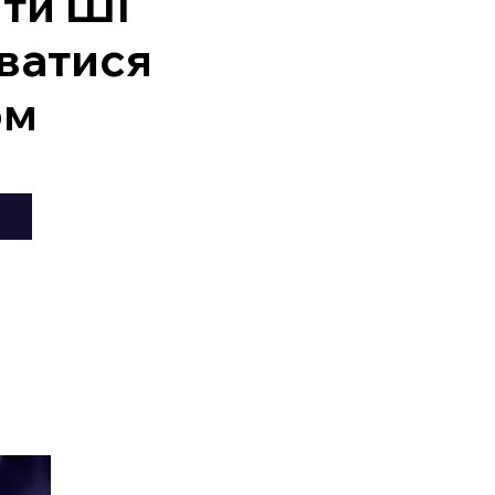
ити ШІ
ватися
ом