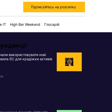
Підписуйтесь на розсилку
е IT
High Bar Weekend
Глосарій
 редакції
чали використовувати нові
вила ЄС для крадіжки активів
ому