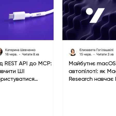
Катерина Шевченко
Єлизавета Гогілашвілі
16 черв.
Читати 8 хв
15 черв.
Читати 3 хв
д REST API до MCP: як
Майбутнє macOS
авчити ШІ
автопілоті: як M
ористуватися
Research навчає
екендом
керувати вашим
комп’ютером