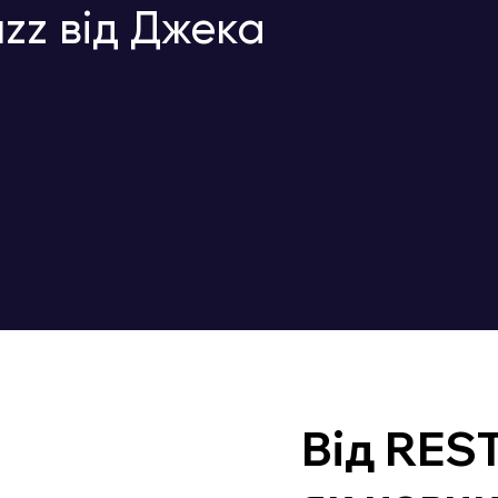
zz від Джека
Від REST