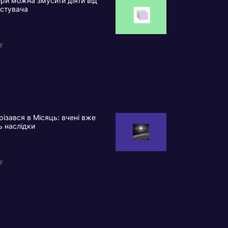
ри можна змусити діяти від
истувача
у
різався в Місяць: вчені вже
ь наслідки
у